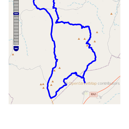
©
OpenStreetMap
contributors