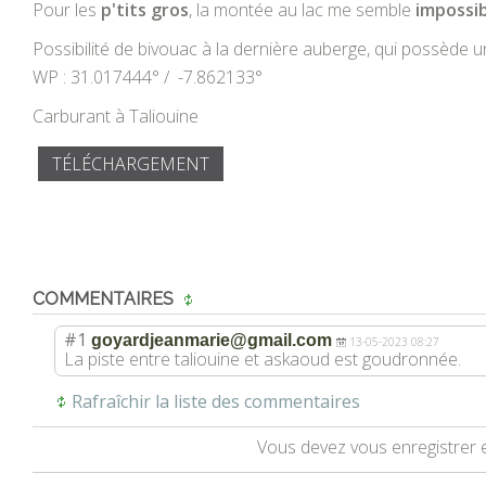
Pour les
p'tits gros
, la montée au lac me semble
impossi
Possibilité de bivouac à la dernière auberge, qui possède u
WP : 31.017444° / -7.862133°
Carburant à Taliouine
TÉLÉCHARGEMENT
COMMENTAIRES
#1
goyardjeanmarie@gmail.com
13-05-2023 08:27
La piste entre taliouine et askaoud est goudronnée.
Rafraîchir la liste des commentaires
Vous devez vous enregistrer 